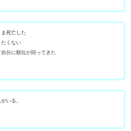
まま死亡した
りたくない
て自分に順位が回ってきた
人がいる。