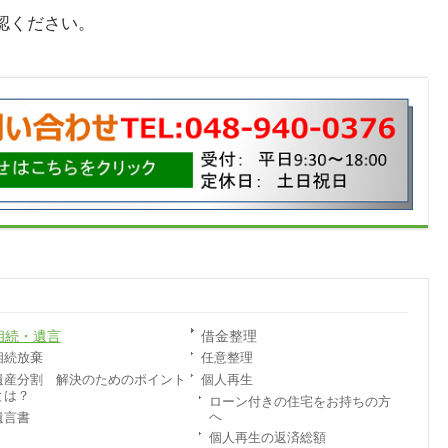
認ください。
相続・遺言
借金整理
相続放棄
任意整理
遺産分割 解決のためのポイント
個人再生
とは？
ローン付きの住宅をお持ちの方
へ
遺言書
個人再生の返済総額