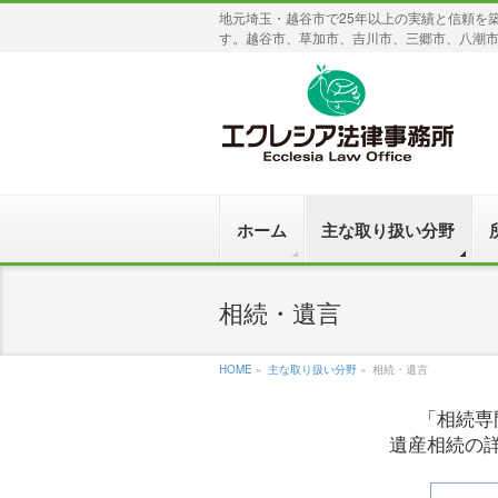
地元埼玉・越谷市で25年以上の実績と信頼を
す。越谷市、草加市、吉川市、三郷市、八潮
ホーム
主な取り扱い分野
相続・遺言
HOME
»
主な取り扱い分野
»
相続・遺言
「相続専
遺産相続の