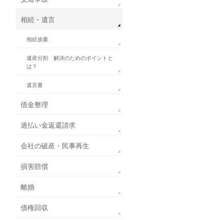
相続・遺言
相続放棄
遺産分割 解決のためのポイントと
は？
遺言書
借金整理
過払い金返還請求
会社の破産・民事再生
損害賠償
離婚
債権回収