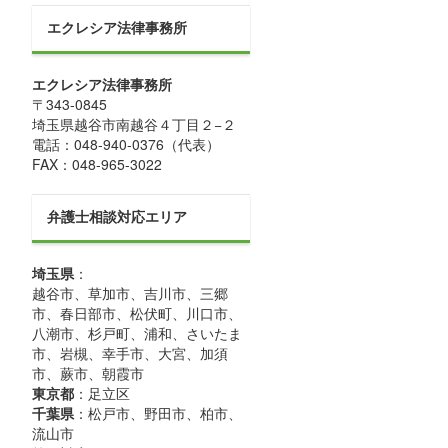
エクレシア法律事務所
エクレシア法律事務所
〒
343-0845
埼玉県
越谷市
南越谷４丁目２−２
電話：
048-940-0376
（代表）
FAX：
048-965-3022
弁護士相談対応エリア
埼玉県
：
越谷市、草加市、吉川市、三郷
市、春日部市、松伏町、川口市、
八潮市、杉戸町、浦和、さいたま
市、岩槻、幸手市、大宮、加須
市、蕨市、朝霞市
東京都
：足立区
千葉県
：松戸市、野田市、柏市、
流山市