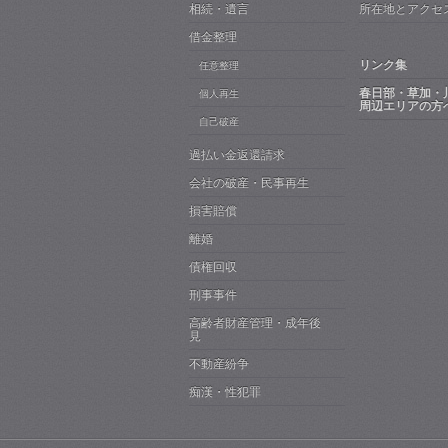
相続・遺言
所在地とアクセ
借金整理
リンク集
任意整理
春日部・草加・
個人再生
周辺エリアの方
自己破産
過払い金返還請求
会社の破産・民事再生
損害賠償
離婚
債権回収
刑事事件
高齢者財産管理・成年後
見
不動産紛争
痴漢・性犯罪