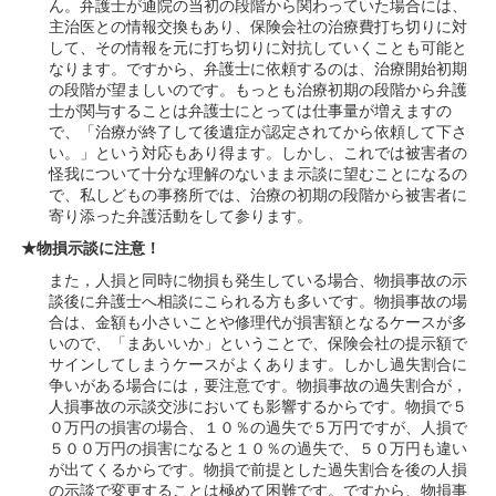
ん。弁護士が通院の当初の段階から関わっていた場合には、
主治医との情報交換もあり、保険会社の治療費打ち切りに対
して、その情報を元に打ち切りに対抗していくことも可能と
なります。ですから、弁護士に依頼するのは、治療開始初期
の段階が望ましいのです。もっとも治療初期の段階から弁護
士が関与することは弁護士にとっては仕事量が増えますの
で、「治療が終了して後遺症が認定されてから依頼して下さ
い。」という対応もあり得ます。しかし、これでは被害者の
怪我について十分な理解のないまま示談に望むことになるの
で、私しどもの事務所では、治療の初期の段階から被害者に
寄り添った弁護活動をして参ります。
★物損示談に注意！
また，人損と同時に物損も発生している場合、物損事故の示
談後に弁護士へ相談にこられる方も多いです。物損事故の場
合は、金額も小さいことや修理代が損害額となるケースが多
いので、「まあいいか」ということで、保険会社の提示額で
サインしてしまうケースがよくあります。しかし過失割合に
争いがある場合には，要注意です。物損事故の過失割合が，
人損事故の示談交渉においても影響するからです。物損で５
０万円の損害の場合、１０％の過失で５万円ですが、人損で
５００万円の損害になると１０％の過失で、５０万円も違い
が出てくるからです。物損で前提とした過失割合を後の人損
の示談で変更することは極めて困難です。ですから、物損事