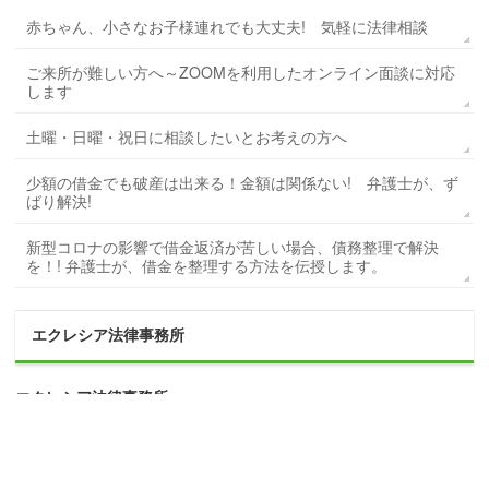
赤ちゃん、小さなお子様連れでも大丈夫! 気軽に法律相談
ご来所が難しい方へ～ZOOMを利用したオンライン面談に対応
します
土曜・日曜・祝日に相談したいとお考えの方へ
少額の借金でも破産は出来る！金額は関係ない! 弁護士が、ず
ばり解決!
新型コロナの影響で借金返済が苦しい場合、債務整理で解決
を！! 弁護士が、借金を整理する方法を伝授します。
エクレシア法律事務所
エクレシア法律事務所
〒
343-0845
埼玉県
越谷市
南越谷４丁目２−２
電話：
048-940-0376
（代表）
FAX：
048-965-3022