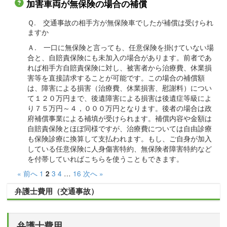
加害車両が無保険の場合の補償
Ｑ. 交通事故の相手方が無保険車でしたが補償は受けられ
ますか
Ａ. 一口に無保険と言っても、任意保険を掛けていない場
合と、自賠責保険にも未加入の場合があります。前者であ
れば相手方自賠責保険に対し、被害者から治療費、休業損
害等を直接請求することが可能です。この場合の補償額
は、障害による損害（治療費、休業損害、慰謝料）につい
て１２０万円まで、後遺障害による損害は後遺症等級によ
り７５万円～４，０００万円となります。後者の場合は政
府補償事業による補填が受けられます。補償内容や金額は
自賠責保険とほぼ同様ですが、治療費については自由診療
も保険診療に換算して支払われます。もし、ご自身が加入
している任意保険に人身傷害特約、無保険者障害特約など
を付帯していればこちらを使うこともできます。
« 前へ
1
3
4
…
16
次へ »
2
弁護士費用（交通事故）
弁護士費用