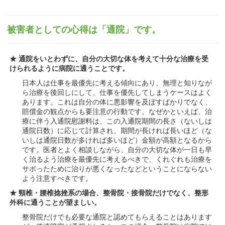
被害者としての心得は「通院」です。
★ 通院をいとわずに、自分の大切な体を考えて十分な治療を受
けられるように病院に通うことです。
日本人は仕事を最優先に考える傾向にあり、無理と知りなが
ら治療を後回しにして、仕事を優先してしまうケースはよく
あります。これは自分の体に悪影響を及ぼすばかりでなく、
賠償金の観点からも要注意の行動です。なぜかといえば、治
療に伴う入通院慰謝料は、この入通院期間の長さ（ないしは
通院日数）に応じて計算され、期間が長ければ長いほど（な
いしは通院日数が多ければ多いほど）金額が高額となるから
です。医者とよく相談しながら、自分の大切な体が一日も早
く治るよう治療を最優先に考えるべきで、くれぐれも治療を
サボったために治りが悪くなったなどということにならない
よう注意すべきです。
★ 頸椎・腰椎捻挫系の場合、整骨院・接骨院だけでなく、整形
外科に通うことが望ましい。
整骨院だけでも必要な通院と認めてもらえることはあります