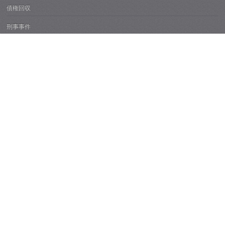
債権回収
刑事事件
高齢者財産管理・成年後見
不動産紛争
痴漢・性犯罪
所属弁護士紹介
弁護士費用
事務所概要
所在地とアクセス
Ｑ&Ａ
越谷弁護士ブログ
事務所ブログ