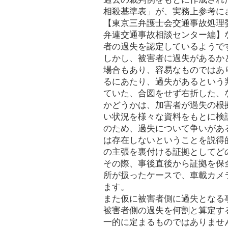
相殺基準表」が、実務上参考に
【東京三弁護士会交通事故処理
弁連交通事故相談センター編】
者の過失を認定しているようで
しかし、被害者に過失があるか
場合もあり、容易なものではあ
るにあたり、過失があるという
ていた、合図をせず右折した、
かどうかは、加害者が過失の根
い状況を様々な資料をもとに検
のため、過失について争いがあ
は存在しないということを説得
の主張を裏付ける証拠としてど
その際、事後直後から証拠を保
所が扱ったケースで、車載カメ
ます。
また仮に被害者側に過失となる
被害者側の過失を何割と算定す
一的に定まるものではありませ