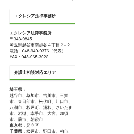
エクレシア法律事務所
エクレシア法律事務所
〒
343-0845
埼玉県
越谷市
南越谷４丁目２−２
電話：
048-940-0376
（代表）
FAX：
048-965-3022
弁護士相談対応エリア
埼玉県
：
越谷市、草加市、吉川市、三郷
市、春日部市、松伏町、川口市、
八潮市、杉戸町、浦和、さいたま
市、岩槻、幸手市、大宮、加須
市、蕨市、朝霞市
東京都
：足立区
千葉県
：松戸市、野田市、柏市、