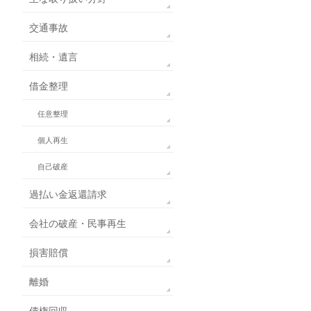
交通事故
相続・遺言
借金整理
任意整理
個人再生
自己破産
過払い金返還請求
会社の破産・民事再生
損害賠償
離婚
債権回収