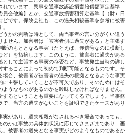
されています。民事交通事故訴訟損害賠償額算定基準
委員会他編】とか、交通事故損害額算定基準【（財）日
などです。保険会社も、この過失相殺基準を参考に被害
す。
どうかの判断は時として、両当事者の言い分がくい違う
りません。加害者は「被害者側に過失がある」と主張す
判断のもととなる事実（たとえば、赤信号なのに横断し
など）を指摘します。このように、被害者に過失がある
拠として主張する事実の存否など、事故発生当時の詳し
討することによって初めて判断可能となるものです。そ
る場合、被害者が被害者の過失の根拠となるような事実
的に主張していくことが不可欠であり、そのためにはそ
のようなものがあるのかを吟味しなければなりません。
全するということも重要になってくるでしょう。当事務
ラで、当方の過失がないことを証明できたケースがあり
事実があり、過失相殺がなされるべき場合であっても、
るのかは事故の具体的状況に応じてさまざまであり、画
ん。被害者の過失となる事実がどのようなものであるか