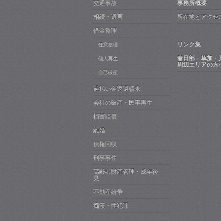
交通事故
事務所概要
相続・遺言
所在地とアクセ
借金整理
リンク集
任意整理
春日部・草加・
個人再生
周辺エリアの方
自己破産
過払い金返還請求
会社の破産・民事再生
損害賠償
離婚
債権回収
刑事事件
高齢者財産管理・成年後
見
不動産紛争
痴漢・性犯罪