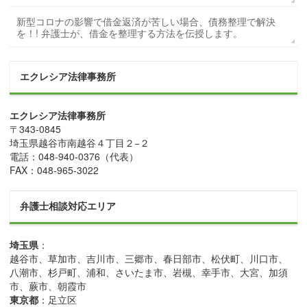
新型コロナの影響で借金返済が苦しい場合、債務整理で解決
を！! 弁護士が、借金を整理する方法を伝授します。
エクレシア法律事務所
エクレシア法律事務所
〒
343-0845
埼玉県
越谷市
南越谷４丁目２−２
電話：
048-940-0376
（代表）
FAX：
048-965-3022
弁護士相談対応エリア
埼玉県
：
越谷市、草加市、吉川市、三郷市、春日部市、松伏町、川口市、
八潮市、杉戸町、浦和、さいたま市、岩槻、幸手市、大宮、加須
市、蕨市、朝霞市
東京都
：足立区