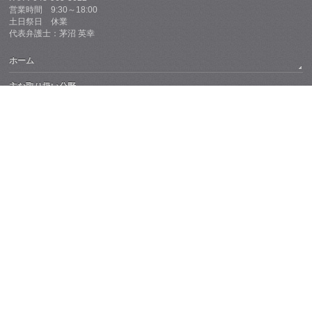
営業時間 9:30～18:00
土日祭日 休業
代表弁護士：茅沼 英幸
ホーム
主な取り扱い分野
交通事故
相続・遺言
借金整理
任意整理
個人再生
自己破産
過払い金返還請求
会社の破産・民事再生