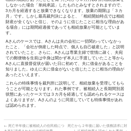
しなかった場合「単純承認」したものとみなすとされますので、
3カ月を経過すると放棄できなくなります。放棄の期限は「３カ
月」です。しかし最高裁判決によると、「相続開始時点では相続
財産が全くないと信じ、そのように信じたことに相当な理由があ
る場合」には期間経過後であっても相続放棄が可能としていま
す。
Aさんのケースでは、Aさんは夫の会社に一切関わっていなかっ
たこと、「会社が倒産した時点で、個人も自己破産した」と説明
されていたこと、さらに、Aさんは専業主婦で世情に疎く、夫宛
ての郵便物を生前は中身は聞かず本人に手渡していたこと等から
Aさんに直接督促状が届いた日に初めて、夫に借金があることを
知りました。ゆえに夫に借金がないと信じたことに相当の理由が
あったといえます。
これらの特殊事情を裁判所に説明して、相続放棄を受理してもら
うことが可能となります。れた事例です。被相続人と長期間別居
状態にあったケースでは３カ月を経過しても認められるケースは
よくありますが、Aさんのように同居していても特殊事情があれ
ば認められます。
←
死亡半年後に被相続人の住民税につ
死亡から２年後に届いた債務請求に対
き支払請求されたので相続放棄
して相続放棄を認められた事例
→