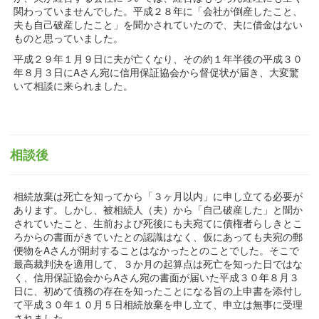
関わっていませんでした。平成２８年に「会社が倒産したこと、
夫も自己破産したこと」を聞かされていたので、夫に借金はない
ものと思っていました。
平成２９年１月９日に夫が亡くなり、その約１年半後の平成３０
年８月３日にAさん宛に信用保証協会から督促状が届き、大変驚
いて相談に来られました。
相談後
相続放棄は死亡を知ってから「３ヶ月以内」に申し立てる必要が
あります。しかし、被相続人（夫）から「自己破産した」と聞か
されていたこと、生前および死後にも夫宛てに債権者らしきとこ
ろからの書面がきていたとの認識はなく、仮にあっても夫宛の郵
便物をAさんが開封することはなかったとのことでした。そこで
最高裁判決を適用して、３か月の起算点は死亡を知った日ではな
く、信用保証協会からAさん宛の書面が届いた平成３０年８月３
日に、初めて債務の存在を知ったことになる旨の上申書を添付し
て平成３０年１０月５日相続放棄を申し立て、申立は無事に受理
されました。