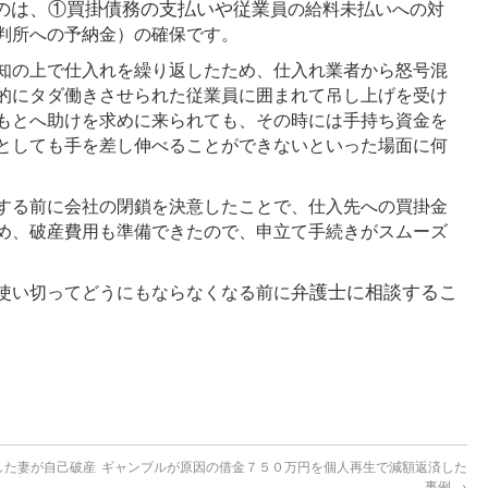
のは、①買掛債務の支払いや従業
員の給料未払いへの対
判所への予納金）の確保です。
知の上で仕入れを繰り返したため、仕入れ業者から怒号混
的にタダ働きさせられた従業員に囲まれて吊し上げを受け
もとへ助けを求めに来られても、その時には手持ち資金を
としても手を差し伸べることができないといった場面に何
する前に会社の閉鎖を決意したことで、仕入先への買掛金
め、破産費用も準備できたので、申立て手続きがスムーズ
弁護士に相談するこ
使い切ってどうにもならなくなる前に
した妻が自己破産
ギャンブルが原因の借金７５０万円を個人再生で減額返済した
事例
→