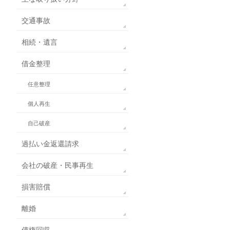
交通事故
相続・遺言
借金整理
任意整理
個人再生
自己破産
過払い金返還請求
会社の破産・民事再生
損害賠償
離婚
債権回収