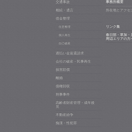
交通事故
事務所概要
相続・遺言
所在地とアクセ
借金整理
リンク集
任意整理
春日部・草加・
個人再生
周辺エリアの方
自己破産
過払い金返還請求
会社の破産・民事再生
損害賠償
離婚
債権回収
刑事事件
高齢者財産管理・成年後
見
不動産紛争
痴漢・性犯罪