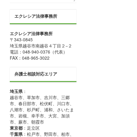
エクレシア法律事務所
エクレシア法律事務所
〒
343-0845
埼玉県
越谷市
南越谷４丁目２−２
電話：
048-940-0376
（代表）
FAX：
048-965-3022
弁護士相談対応エリア
埼玉県
：
越谷市、草加市、吉川市、三郷
市、春日部市、松伏町、川口市、
八潮市、杉戸町、浦和、さいたま
市、岩槻、幸手市、大宮、加須
市、蕨市、朝霞市
東京都
：足立区
千葉県
：松戸市、野田市、柏市、