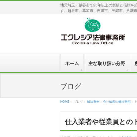
地元埼玉・越谷市で25年以上の実績と信頼を
す。越谷市、草加市、吉川市、三郷市、八潮
ホーム
主な取り扱い分野
ブログ
HOME
»
ブログ »
解決事例
»
会社破産の解決事例
»
仕入業者や従業員との