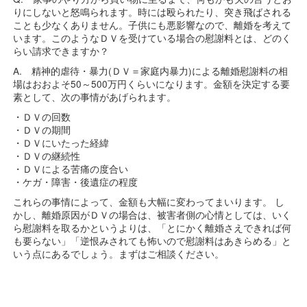
りにしないと怒鳴られます。時には殴られたり、突き飛ばされる
ことも少なくありません。子供にも悪影響なので、離婚を考えて
います。このようなＤＶを受けている場合の慰謝料とは、どのく
らい請求できますか？
A. 精神的虐待・暴力(ＤＶ＝家庭内暴力)による離婚慰謝料の相
場はおおよそ50～500万円くらいになります。金額を決定する要
素として、次の事情があげられます。
・ＤＶの回数
・ＤＶの期間
・ＤＶにいたった経緯
・ＤＶの継続性
・ＤＶによる苦痛の度合い
・ケガ・障害・後遺症の程度
これらの事情によって、金額も大幅に変わってまいります。 し
かし、離婚原因がＤＶの場合は、被害者側の心情としては、いく
ら慰謝料を取るかというよりは、「とにかく離婚さえできれば何
も要らない」「逆恨みされても怖いので慰謝料はあきらめる」と
いう点にあるでしょう。まずはご相談ください。