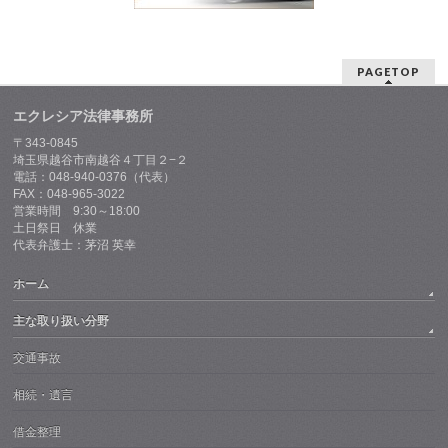
PAGETOP
エクレシア法律事務所
〒343-0845
埼玉県越谷市南越谷４丁目２−２
電話：048-940-0376（代表）
FAX：048-965-3022
営業時間 9:30～18:00
土日祭日 休業
代表弁護士：茅沼 英幸
ホーム
主な取り扱い分野
交通事故
相続・遺言
借金整理