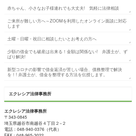
赤ちゃん、小さなお子様連れでも大丈夫! 気軽に法律相談
ご来所が難しい方へ～ZOOMを利用したオンライン面談に対応
します
土曜・日曜・祝日に相談したいとお考えの方へ
少額の借金でも破産は出来る！金額は関係ない! 弁護士が、ず
ばり解決!
新型コロナの影響で借金返済が苦しい場合、債務整理で解決
を！! 弁護士が、借金を整理する方法を伝授します。
エクレシア法律事務所
エクレシア法律事務所
〒
343-0845
埼玉県
越谷市
南越谷４丁目２−２
電話：
048-940-0376
（代表）
FAX：
048-965-3022