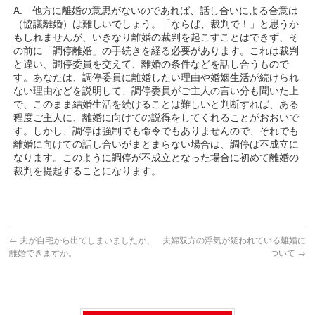
A. 他方に離婚の意思がないのであれば、話し合いによる合意は
（協議離婚）は難しいでしょう。「ならば、裁判で！」と思うか
もしれませんが、いきなり離婚の裁判を起こすことはできず、そ
の前に「調停離婚」の手続きを経る必要があります。これは裁判
と違い、調停委員を交えて、離婚の条件などを話し合うもので
す。あなたは、調停委員に離婚したい理由や婚姻生活が続けられ
ない理由などを説明して、調停委員がご主人の言い分も聞いた上
で、このまま結婚生活を続けることは難しいと判断すれば、ある
程度ご主人に、離婚に向けての説得をしてくれることがおおいで
す。しかし、調停は強制でも命令でもありませんので、それでも
離婚に向けての話し合いがまとまらない場合は、調停は不成立に
なります。このように調停が不成立となった場合に初めて離婚の
裁判を提起することになります。
←
夫が自宅から出てしまいましたが、
夫婦双方の浮気が疑われている離婚に
離婚できますか。
ついて
→