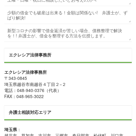
少額の借金でも破産は出来る！金額は関係ない! 弁護士が、ず
ばり解決!
新型コロナの影響で借金返済が苦しい場合、債務整理で解決
を！! 弁護士が、借金を整理する方法を伝授します。
エクレシア法律事務所
エクレシア法律事務所
〒
343-0845
埼玉県
越谷市
南越谷４丁目２−２
電話：
048-940-0376
（代表）
FAX：
048-965-3022
弁護士相談対応エリア
埼玉県
：
越谷市、草加市、吉川市、三郷市、春日部市、松伏町、川口市、