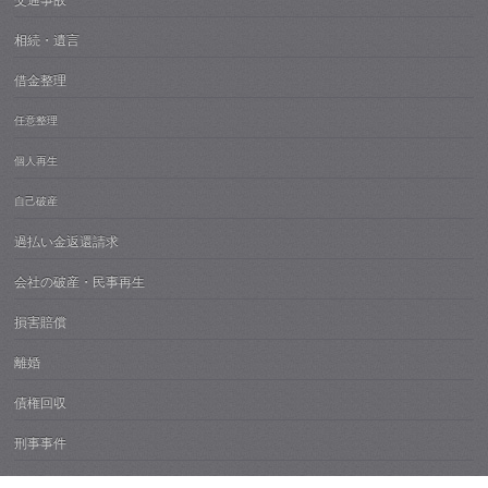
交通事故
相続・遺言
借金整理
任意整理
個人再生
自己破産
過払い金返還請求
会社の破産・民事再生
損害賠償
離婚
債権回収
刑事事件
高齢者財産管理・成年後見