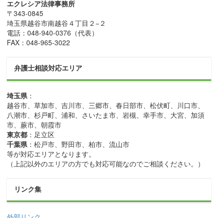
エクレシア法律事務所
〒
343-0845
埼玉県
越谷市
南越谷４丁目２−２
電話：
048-940-0376
（代表）
FAX：
048-965-3022
弁護士相談対応エリア
埼玉県
：
越谷市、草加市、吉川市、三郷市、春日部市、松伏町、川口市、
八潮市、杉戸町、浦和、さいたま市、岩槻、幸手市、大宮、加須
市、蕨市、朝霞市
東京都
：足立区
千葉県
：松戸市、野田市、柏市、流山市
等が対応エリアとなります。
（上記以外のエリアの方でも対応可能なのでご相談ください。）
リンク集
外部リンク