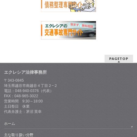
PAGETOP
エクレシア法律事務所
〒343-0845
埼玉県越谷市南越谷４丁目２−２
電話：048-940-0376（代表）
FAX：048-965-3022
営業時間 9:30～18:00
土日祭日 休業
代表弁護士：茅沼 英幸
ホーム
主な取り扱い分野