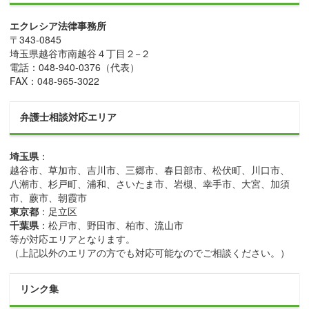
エクレシア法律事務所
〒
343-0845
埼玉県
越谷市
南越谷４丁目２−２
電話：
048-940-0376
（代表）
FAX：
048-965-3022
弁護士相談対応エリア
埼玉県
：
越谷市、草加市、吉川市、三郷市、春日部市、松伏町、川口市、
八潮市、杉戸町、浦和、さいたま市、岩槻、幸手市、大宮、加須
市、蕨市、朝霞市
東京都
：足立区
千葉県
：松戸市、野田市、柏市、流山市
等が対応エリアとなります。
（上記以外のエリアの方でも対応可能なのでご相談ください。）
リンク集