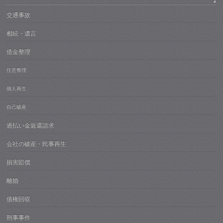
交通事故
相続・遺言
借金整理
任意整理
個人再生
自己破産
過払い金返還請求
会社の破産・民事再生
損害賠償
離婚
債権回収
刑事事件