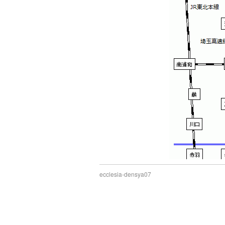
ecclesia-densya07