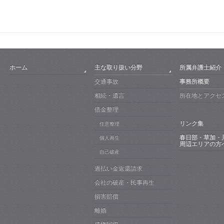
ホーム
主な取り扱い分野
所属弁護士紹介
交通事故
事務所概要
相続・遺言
所在地とアクセ
借金整理
リンク集
任意整理
春日部・草加・
個人再生
周辺エリアの方
自己破産
過払い金返還請求
会社の破産・民事再生
損害賠償
離婚