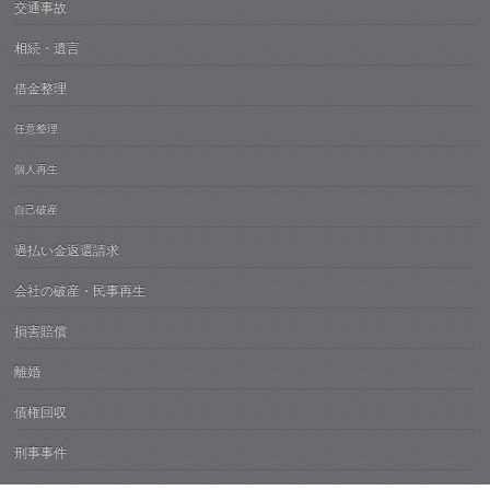
交通事故
相続・遺言
借金整理
任意整理
個人再生
自己破産
過払い金返還請求
会社の破産・民事再生
損害賠償
離婚
債権回収
刑事事件