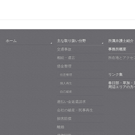
ホーム
主な取り扱い分野
所属弁護士紹介
交通事故
事務所概要
相続・遺言
所在地とアクセ
借金整理
リンク集
任意整理
春日部・草加・
個人再生
周辺エリアの方
自己破産
過払い金返還請求
会社の破産・民事再生
損害賠償
離婚