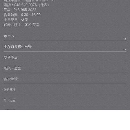
埼玉県越谷市南越谷４丁目２−２
電話：048-940-0376（代表）
FAX：048-965-3022
営業時間 9:30～18:00
土日祭日 休業
代表弁護士：茅沼 英幸
ホーム
主な取り扱い分野
交通事故
相続・遺言
借金整理
任意整理
個人再生
自己破産
過払い金返還請求