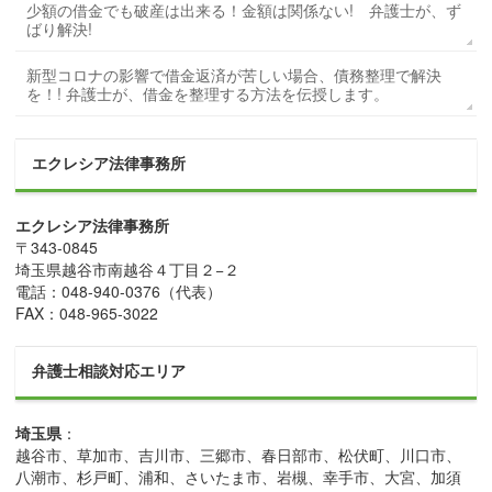
少額の借金でも破産は出来る！金額は関係ない! 弁護士が、ず
ばり解決!
新型コロナの影響で借金返済が苦しい場合、債務整理で解決
を！! 弁護士が、借金を整理する方法を伝授します。
エクレシア法律事務所
エクレシア法律事務所
〒
343-0845
埼玉県
越谷市
南越谷４丁目２−２
電話：
048-940-0376
（代表）
FAX：
048-965-3022
弁護士相談対応エリア
埼玉県
：
越谷市、草加市、吉川市、三郷市、春日部市、松伏町、川口市、
八潮市、杉戸町、浦和、さいたま市、岩槻、幸手市、大宮、加須