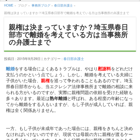
HOME
»
ブログ »
事務所ブログ
»
春日部弁護士
»
親権は決まっていますか？埼玉県春日部市で離婚を考えている方は当事務所の弁護士まで
親権は決まっていますか？埼玉県春日
部市で離婚を考えている方は当事務所
の弁護士まで
投稿日 : 2015年9月29日 | カテゴリー :
春日部弁護士
をする場合によくあるトラブルは、やはり
をどれだけ
離婚
慰謝料
支払うのかという点でしょう。しかし、離婚を考えている夫婦に
子供がいた場合、
を巡って争われることもあるのです。埼玉
親権
県春日部市からも、当エクレシア法律事務所まで離婚の相談に来
られる方がいるのですが、実際に親権問題の依頼を受けた経験も
多々あります。最近は
と呼ばれ、ある程度の年齢になっ
熟年離婚
てから離婚をする人もいますが、もし子供が成人していれば、親
権は全く関係ありません。
一方、もし子供が未成年であった場合には、親権をきちんと決め
なければいけないのですが、現状では母親の方に親権が渡るケー