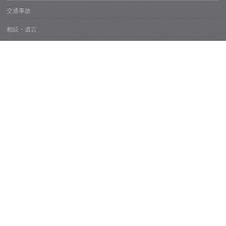
交通事故
相続・遺言
借金整理
任意整理
個人再生
自己破産
過払い金返還請求
会社の破産・民事再生
損害賠償
離婚
債権回収
刑事事件