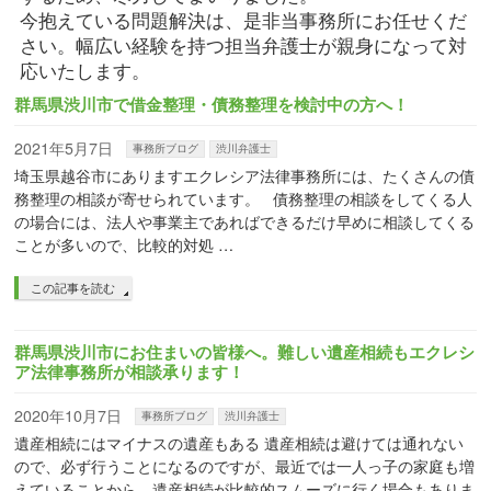
今抱えている問題解決は、是非当事務所にお任せくだ
さい。幅広い経験を持つ担当弁護士が親身になって対
応いたします。
群馬県渋川市で借金整理・債務整理を検討中の方へ！
2021年5月7日
事務所ブログ
渋川弁護士
埼玉県越谷市にありますエクレシア法律事務所には、たくさんの債
務整理の相談が寄せられています。 債務整理の相談をしてくる人
の場合には、法人や事業主であればできるだけ早めに相談してくる
ことが多いので、比較的対処 …
この記事を読む
群馬県渋川市にお住まいの皆様へ。難しい遺産相続もエクレシ
ア法律事務所が相談承ります！
2020年10月7日
事務所ブログ
渋川弁護士
遺産相続にはマイナスの遺産もある 遺産相続は避けては通れない
ので、必ず行うことになるのですが、最近では一人っ子の家庭も増
えていることから、遺産相続が比較的スムーズに行く場合もありま