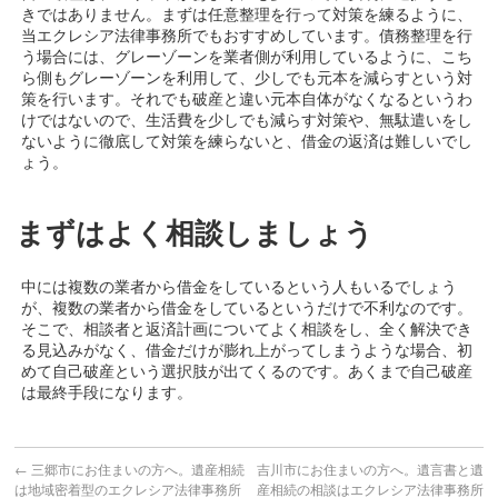
きではありません。まずは任意整理を行って対策を練るように、
当エクレシア法律事務所でもおすすめしています。債務整理を行
う場合には、グレーゾーンを業者側が利用しているように、こち
ら側もグレーゾーンを利用して、少しでも元本を減らすという対
策を行います。それでも破産と違い元本自体がなくなるというわ
けではないので、生活費を少しでも減らす対策や、無駄遣いをし
ないように徹底して対策を練らないと、借金の返済は難しいでし
ょう。
まずはよく相談しましょう
中には複数の業者から借金をしているという人もいるでしょう
が、複数の業者から借金をしているというだけで不利なのです。
そこで、相談者と返済計画についてよく相談をし、全く解決でき
る見込みがなく、借金だけが膨れ上がってしまうような場合、初
めて自己破産という選択肢が出てくるのです。あくまで自己破産
は最終手段になります。
←
三郷市にお住まいの方へ。遺産相続
吉川市にお住まいの方へ。遺言書と遺
は地域密着型のエクレシア法律事務所
産相続の相談はエクレシア法律事務所