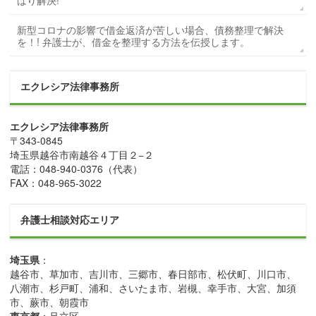
新型コロナの影響で借金返済が苦しい場合、債務整理で解決
を！! 弁護士が、借金を整理する方法を伝授します。
エクレシア法律事務所
エクレシア法律事務所
〒
343-0845
埼玉県
越谷市
南越谷４丁目２−２
電話：
048-940-0376
（代表）
FAX：
048-965-3022
弁護士相談対応エリア
埼玉県
：
越谷市、草加市、吉川市、三郷市、春日部市、松伏町、川口市、
八潮市、杉戸町、浦和、さいたま市、岩槻、幸手市、大宮、加須
市、蕨市、朝霞市
東京都
：足立区