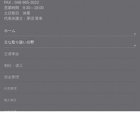
FAX：048-965-3022
営業時間 9:30～18:00
土日祭日 休業
代表弁護士：茅沼 英幸
ホーム
主な取り扱い分野
交通事故
相続・遺言
借金整理
任意整理
個人再生
自己破産
過払い金返還請求
会社の破産・民事再生