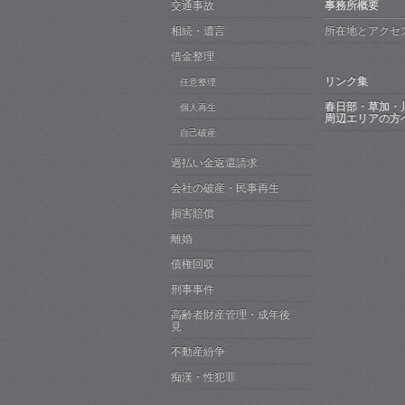
交通事故
事務所概要
相続・遺言
所在地とアクセ
借金整理
リンク集
任意整理
春日部・草加・
個人再生
周辺エリアの方
自己破産
過払い金返還請求
会社の破産・民事再生
損害賠償
離婚
債権回収
刑事事件
高齢者財産管理・成年後
見
不動産紛争
痴漢・性犯罪