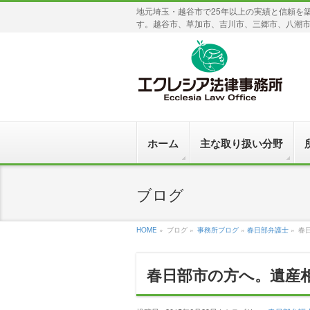
地元埼玉・越谷市で25年以上の実績と信頼を
す。越谷市、草加市、吉川市、三郷市、八潮
ホーム
主な取り扱い分野
ブログ
HOME
»
ブログ »
事務所ブログ
»
春日部弁護士
»
春
春日部市の方へ。遺産