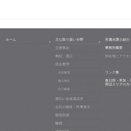
ホーム
主な取り扱い分野
所属弁護士紹介
交通事故
事務所概要
相続・遺言
所在地とアクセ
借金整理
リンク集
任意整理
春日部・草加・
個人再生
周辺エリアの方
自己破産
過払い金返還請求
会社の破産・民事再生
損害賠償
離婚